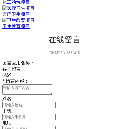
化工冶炼项目
医疗卫生项目
卫生教育项目
在线留言
ONLINE MESSAGE
留言应用名称：
客户留言
描述：
*
留言内容：
姓名：
手机：
电话：