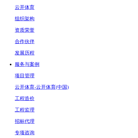
云开体育
组织架构
资质荣誉
合作伙伴
发展历程
服务与案例
项目管理
云开体育-云开体育(中国)
工程造价
工程监理
招标代理
专项咨询