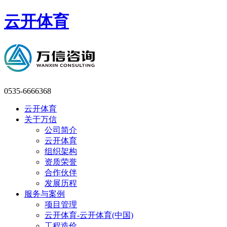
云开体育
0535-6666368
云开体育
关于万信
公司简介
云开体育
组织架构
资质荣誉
合作伙伴
发展历程
服务与案例
项目管理
云开体育-云开体育(中国)
工程造价