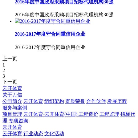
2016年度中国政府采购项目招标代理机构30强
2016年度中国政府采购项目招标代理机构30强
2016-2017年度守合同重信用企业
2016-2017年度守合同重信用企业
上一页
1
2
3
下一页
云开体育
关于万信
公司简介
云开体育
组织架构
资质荣誉
合作伙伴
发展历程
服务与案例
项目管理
云开体育-云开体育(中国)
工程造价
工程监理
招标代
理
专项咨询
云开体育
云开体育
行业动态
文化活动