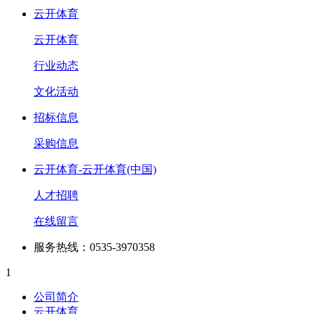
云开体育
云开体育
行业动态
文化活动
招标信息
采购信息
云开体育-云开体育(中国)
人才招聘
在线留言
服务热线：0535-3970358
1
公司简介
云开体育