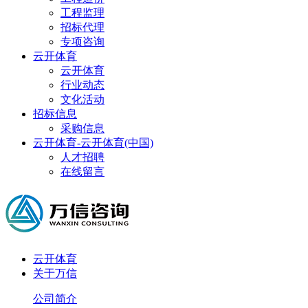
工程监理
招标代理
专项咨询
云开体育
云开体育
行业动态
文化活动
招标信息
采购信息
云开体育-云开体育(中国)
人才招聘
在线留言
云开体育
关于万信
公司简介