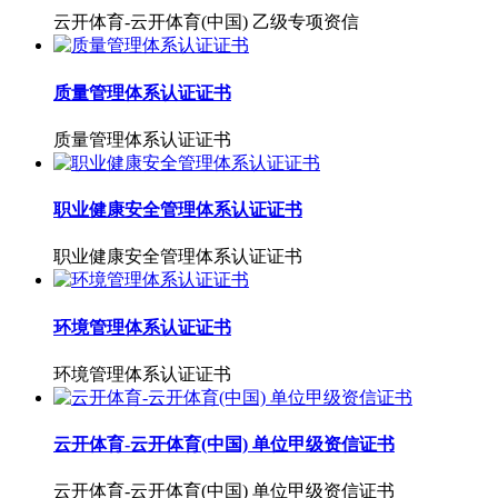
云开体育-云开体育(中国) 乙级专项资信
质量管理体系认证证书
质量管理体系认证证书
职业健康安全管理体系认证证书
职业健康安全管理体系认证证书
环境管理体系认证证书
环境管理体系认证证书
云开体育-云开体育(中国) 单位甲级资信证书
云开体育-云开体育(中国) 单位甲级资信证书