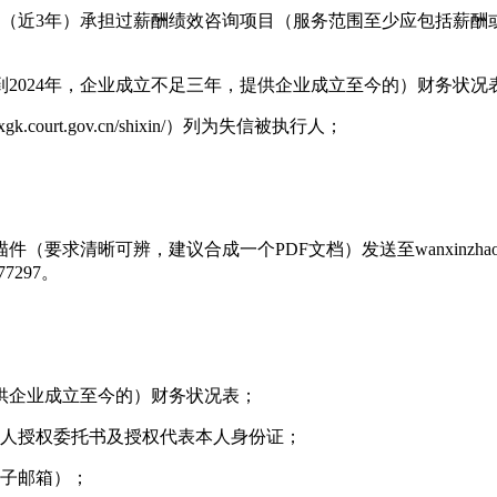
（近
3年）承担过薪酬
绩效
咨询项目（服务范围至少应包括薪酬
2年到2024年，企业成立不足三年，提供企业成立至今的）财务状况
court.gov.cn/shixin/）列为失信被执行人；
扫描件（要求清晰可辨，建议合成一个PDF文档）发送至wanxinzhao
7297
。
，提供企业成立至今的）财务状况表
；
人
授权委托书及
授权代表本人
身份证
；
子
邮箱）；