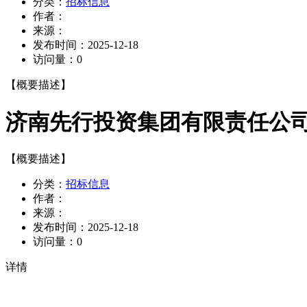
分类：
招标信息
作者：
来源：
发布时间：
2025-12-18
访问量：
0
【概要描述】
济南先行投资集团有限责任公
【概要描述】
分类：
招标信息
作者：
来源：
发布时间：
2025-12-18
访问量：
0
详情