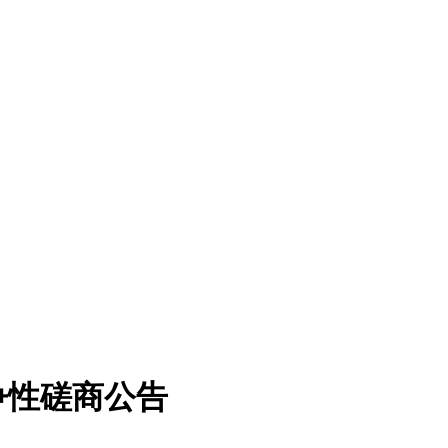
争性磋商公告