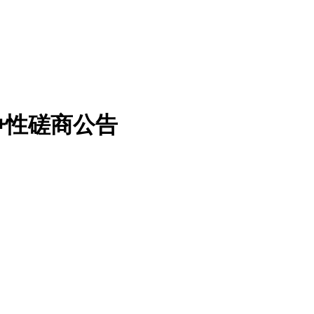
争性磋商公告