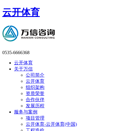
云开体育
0535-6666368
云开体育
关于万信
公司简介
云开体育
组织架构
资质荣誉
合作伙伴
发展历程
服务与案例
项目管理
云开体育-云开体育(中国)
工程造价