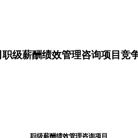
司职级薪酬绩效管理咨询项目竞
职级薪酬绩效管理咨询项目